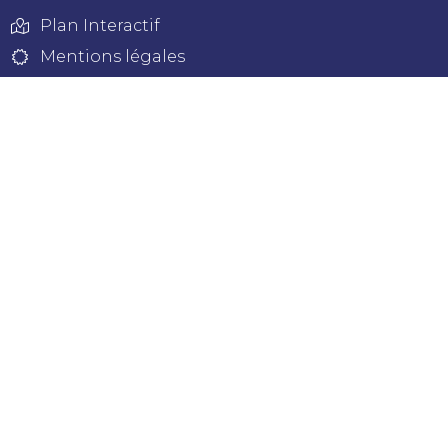
Plan Interactif
Mentions légales
Données personnelles
Aide et accessibilité
NOUS SUIVRE
FACEBOOK
INSTAGRAM
NEWSLETTER
Tenez-vous informé(e) des nouvelles de Bollène !
JE M'ABONNE