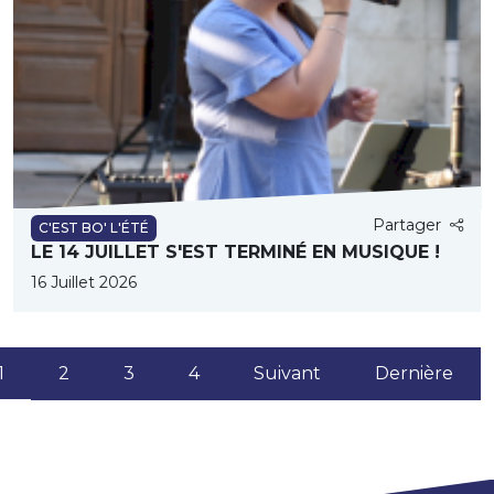
Partager
C'EST BO' L'ÉTÉ
LE 14 JUILLET S'EST TERMINÉ EN MUSIQUE !
16 Juillet 2026
(current)
1
2
3
4
Suivant
Dernière