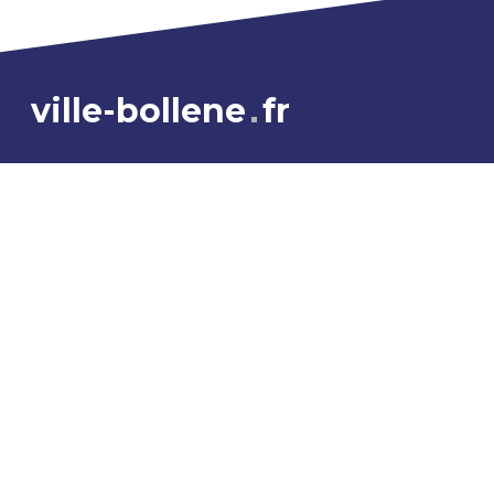
ville-bollene
fr
NOUS CONTACTER
04 90 40 51 00
CONTACT
NOUS TROUVER
Place Reynaud de la Gardette - BP 207
84505 Bollène cedex
INFORMATIONS