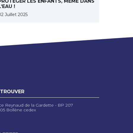
PROTÉGER LES ENFANTS, MÊME DANS
L’EAU !
02 Juillet 2025
 TROUVER
ce Reynaud de la Gardette - BP 207
05 Bollène cedex