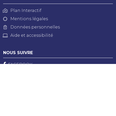
Plan Interactif
Mentions légales
Données personnelles
Aide et accessibilité
NOUS SUIVRE
FACEBOOK
INSTAGRAM
NEWSLETTER
Tenez-vous informé(e) des nouvelles de Bollène !
JE M'ABONNE