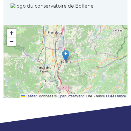
+
−
Leaflet
|
données ©
OpenStreetMap
/ODbL - rendu
OSM France