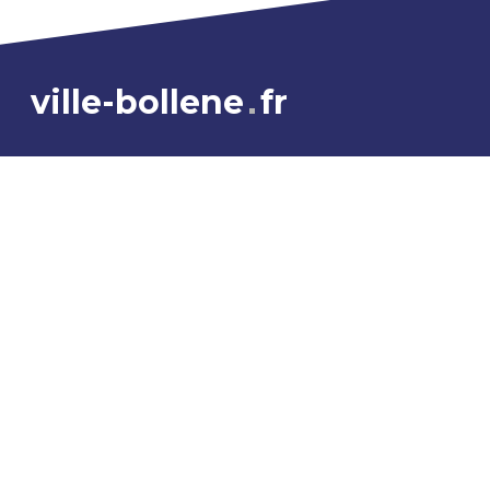
ville-bollene
fr
NOUS CONTACTER
04 90 40 51 00
CONTACT
NOUS TROUVER
Place Reynaud de la Gardette - BP 207
84505 Bollène cedex
INFORMATIONS