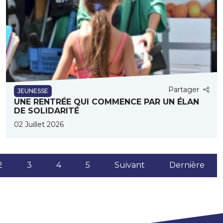
Partager
JEUNESSE
UNE RENTRÉE QUI COMMENCE PAR UN ÉLAN
DE SOLIDARITÉ
02 Juillet 2026
(current)
2
3
4
5
Suivant
Dernière