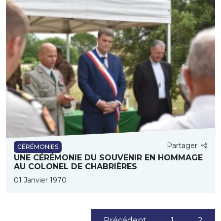
Partager
CÉRÉMONIES
UNE CÉRÉMONIE DU SOUVENIR EN HOMMAGE
AU COLONEL DE CHABRIÈRES
01 Janvier 1970
(cur
2
Précédent
1