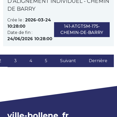
D'ALIGNEMENT INDIVIDUEL - CHEMIN
DE BARRY
Crée le :
2026-03-24
10:28:00
141-ATGTSM-175-
Date de fin :
CHEMIN-DE-BARRY
24/06/2026 10:28:00
(current)
2
3
4
5
Suivant
Dernière
ville-bollene
fr