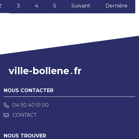
(current)
2
3
4
5
Suivant
Dernière
ville-bollene
fr
NOUS CONTACTER
04 90 40 51 00
CONTACT
NOUS TROUVER