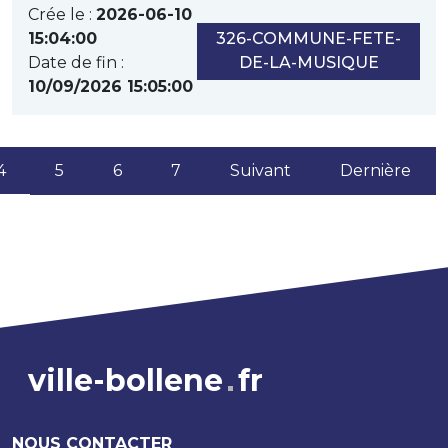
Crée le :
2026-06-10
15:04:00
326-COMMUNE-FETE-
Date de fin :
DE-LA-MUSIQUE
10/09/2026 15:05:00
(current)
4
5
6
7
Suivant
Dernière
ville-bollene
fr
NOUS CONTACTER