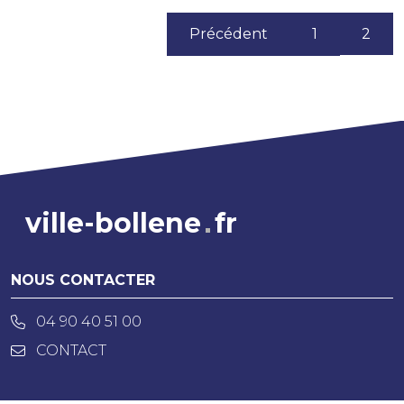
(cur
2
Précédent
1
ville-bollene
fr
NOUS CONTACTER
04 90 40 51 00
CONTACT