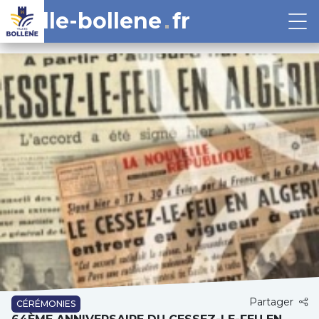
ville-bollene
fr
Partager
CÉRÉMONIES