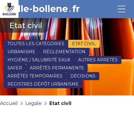
ville-bollene
fr
Etat civil
TOUTES LES CATÉGORIES
ETAT CIVIL
URBANISME
RÉGLEMENTATION
HYGIÈNE / SALUBRITÉ EAUX
AUTRES ARRETÉS
SAFER
ARRÊTÉS PERMANENTS
ARRÊTÉS TEMPORAIRES
DÉCISIONS
REGISTRES DÉPÔT URBANISME
Accueil
Legale
Etat civil