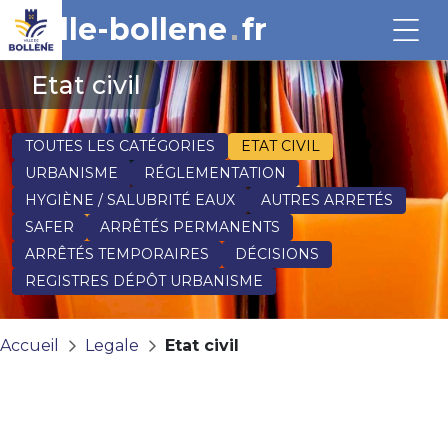
ville-bollene
fr
Etat civil
TOUTES LES CATÉGORIES
ETAT CIVIL
URBANISME
RÉGLEMENTATION
HYGIÈNE / SALUBRITÉ EAUX
AUTRES ARRETÉS
SAFER
ARRÊTÉS PERMANENTS
ARRÊTÉS TEMPORAIRES
DÉCISIONS
REGISTRES DÉPÔT URBANISME
Accueil
Legale
Etat civil