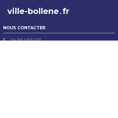
ville-bollene
fr
NOUS CONTACTER
04 90 40 51 00
CONTACT
NOUS TROUVER
Place Reynaud de la Gardette - BP 207
84505 Bollène cedex
INFORMATIONS
Plan Interactif