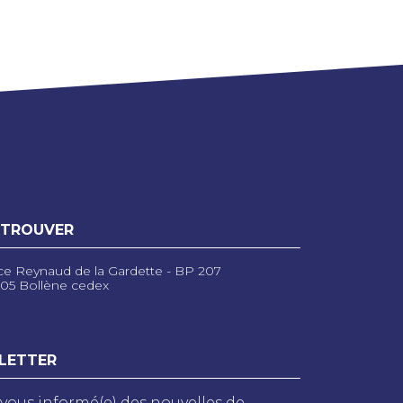
 TROUVER
ce Reynaud de la Gardette - BP 207
05 Bollène cedex
LETTER
vous informé(e) des nouvelles de