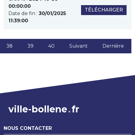
00:00:00
TÉLÉCHARGER
Date de fin :
30/01/2025
11:39:00
rrent)
38
39
40
Suivant
Dernière
ville-bollene
fr
NOUS CONTACTER