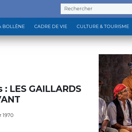
À BOLLÈNE
CADRE DE VIE
CULTURE & TOURISME
s : LES GAILLARDS
VANT
r 1970