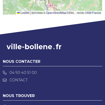
Leaflet
|
données ©
OpenStreetMap
/ODbL - rendu
OSM France
ville-bollene
fr
NOUS CONTACTER
04 90 40 51 00
CONTACT
NOUS TROUVER