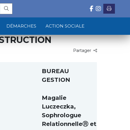
DÉMARCHES
ACTION SOCIALE
STRUCTION
Partager
BUREAU
GESTION
Magalie
Luczeczka,
Sophrologue
RelationnelleⓇ et