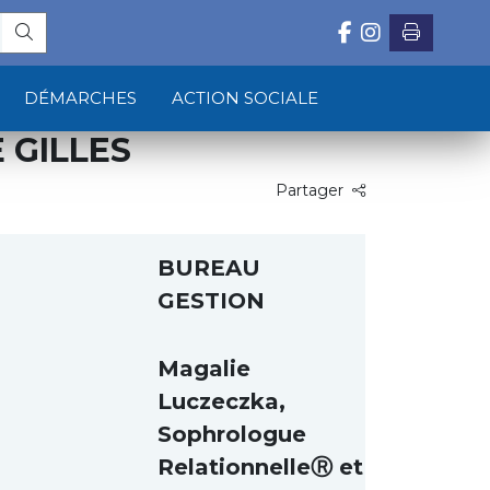
DÉMARCHES
ACTION SOCIALE
 GILLES
Partager
BUREAU
GESTION
Magalie
Luczeczka,
Sophrologue
RelationnelleⓇ et