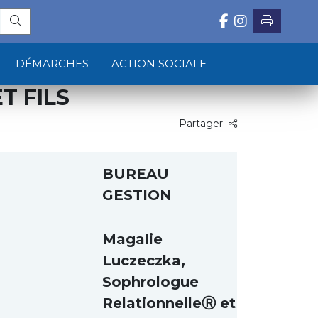
DÉMARCHES
ACTION SOCIALE
T FILS
Partager
BUREAU
GESTION
Magalie
Luczeczka,
Sophrologue
RelationnelleⓇ et