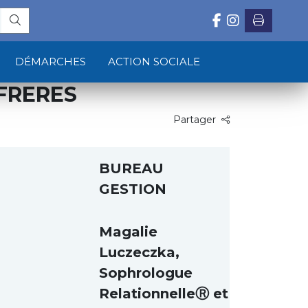
DÉMARCHES
ACTION SOCIALE
FRERES
Partager
BUREAU
GESTION
Magalie
Luczeczka,
Sophrologue
RelationnelleⓇ et