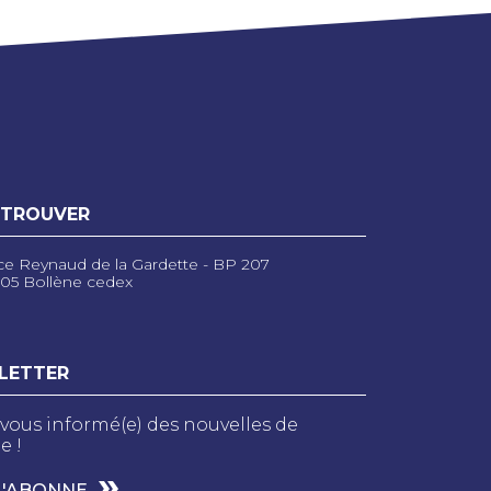
 TROUVER
ce Reynaud de la Gardette - BP 207
05 Bollène cedex
LETTER
vous informé(e) des nouvelles de
e !
M'ABONNE