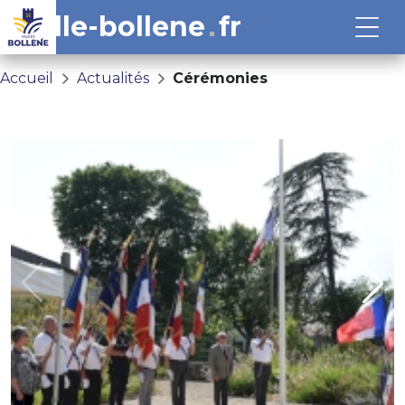
ville-bollene
fr
Accueil
Actualités
Cérémonies