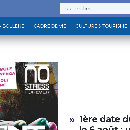
À BOLLÈNE
CADRE DE VIE
CULTURE & TOURISME
1ère date 
le 6 août :