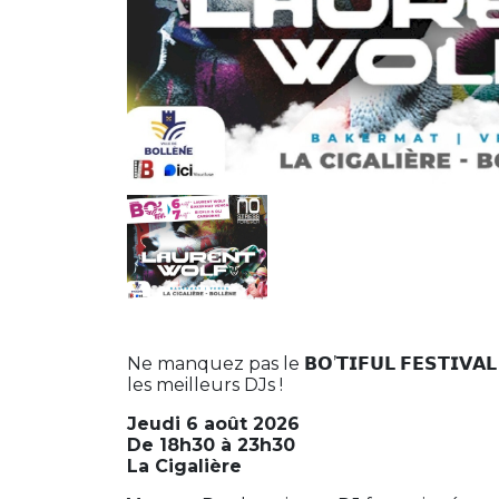
Ne manquez pas le
’
𝗕𝗢
𝗧𝗜𝗙𝗨𝗟
𝗙𝗘𝗦𝗧𝗜𝗩𝗔𝗟
les meilleurs DJs !
Jeudi 6 août 2026
De 18h30 à 23h30
La Cigalière