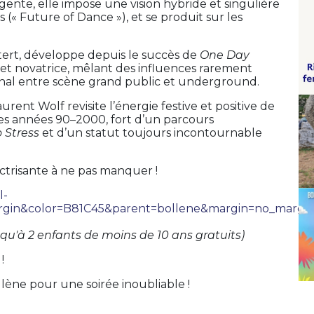
gente, elle impose une vision hybride et singulière
s (« Future of Dance »), et se produit sur les
tert, développe depuis le succès de
One Day
t novatrice, mêlant des influences rarement
ional entre scène grand public et underground.
rent Wolf revisite l’énergie festive et positive de
des années 90–2000, fort d’un parcours
 Stress
et d’un statut toujours incontournable
ectrisante à ne pas manquer !
l-
rgin&color=B81C45&parent=bollene&margin=no_margin
usqu'à 2 enfants de moins de 10 ans gratuits)
!
llène pour une soirée inoubliable !