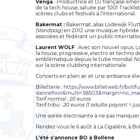
Venga
: Productrice et DJ française émer
de la tech house, saluée par 1001 Tracklist
scènes clubs et festivals à l’international.
Bakermat :
Bakermat, alias Lodewijk Flut
(Vandaag)
en 2012 une musique hybride e
associées et fédérant un public internat
Laurent WOLF
: Avec son nouvel opus, Lau
la house, progressive, electro et techno 
emblématique depuis le tube mondial
No
sur la scène clubbing internationale.
Concerts en plein air et une ambiance él
Billetterie
:
https://www.billetweb.fr/botifu
dancefloor&multi=38503&margin=no_ma
Tarif normal : 20 euros
Tarif tribu : 20 euros (1 adulte payant = j
Une soirée électrisante à ne pas manquer 
Rendez-vous le 6 août à La Cigalière, à Bo
L’été s’annonce BO à Bollène