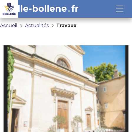
ville-bollene
fr
Accueil
Actualités
Travaux