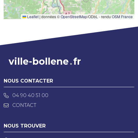
Leaflet
|
données ©
OpenStreetMap
/ODbL - rendu
OSM France
ville-bollene
fr
NOUS CONTACTER
04 90 40 51 00
CONTACT
NOUS TROUVER