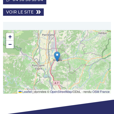
VOIR LE SITE
+
−
Leaflet
|
données ©
OpenStreetMap
/ODbL - rendu
OSM France