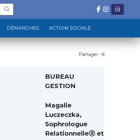
DÉMARCHES
ACTION SOCIALE
Partager
BUREAU
GESTION
Magalie
Luczeczka,
Sophrologue
RelationnelleⓇ et