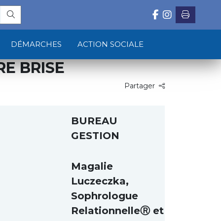
DÉMARCHES
ACTION SOCIALE
RE BRISE
Partager
BUREAU
GESTION
Magalie
Luczeczka,
Sophrologue
RelationnelleⓇ et