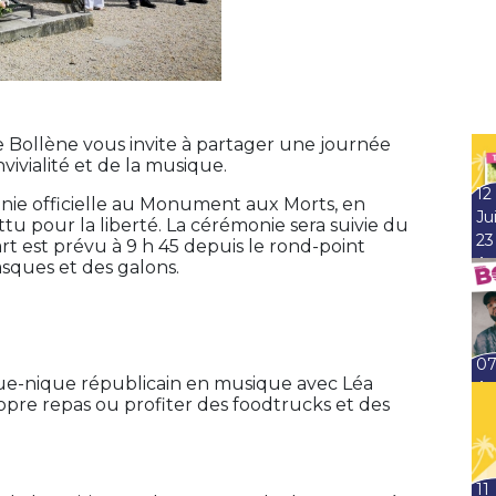
 de Bollène vous invite à partager une journée
vivialité et de la musique.
12
nie officielle au Monument aux Morts, en
Jui
u pour la liberté. La cérémonie sera suivie du
23
rt est prévu à 9 h 45 depuis le rond-point
Ao
asques et des galons.
0
ique-nique républicain en musique avec Léa
Ao
opre repas ou profiter des foodtrucks et des
11