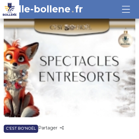
ville-bollene
fr
Partager
C'EST BO'NOËL