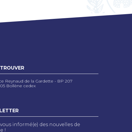
 TROUVER
ce Reynaud de la Gardette - BP 207
05 Bollène cedex
LETTER
vous informé(e) des nouvelles de
e !